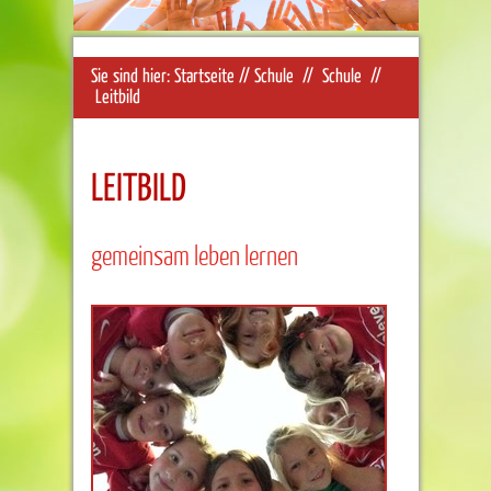
Sie sind hier:
Startseite
//
Schule
//
Schule
//
Leitbild
LEITBILD
gemeinsam leben lernen