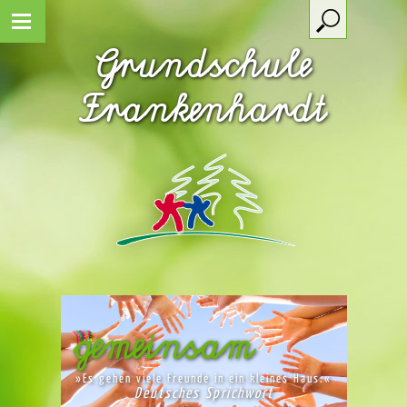
Grundschule
Frankenhardt
gemeinsam
»Es gehen viele Freunde in ein kleines Haus.«
Deutsches Sprichwort