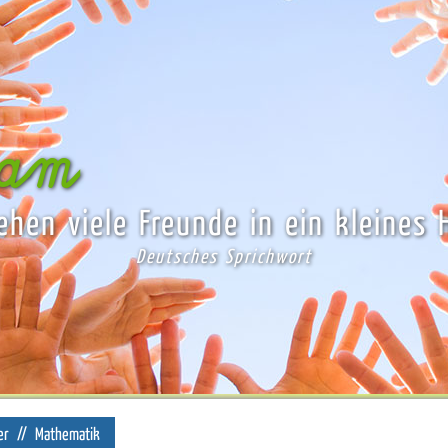
sam
ehen viele Freunde in ein kleines 
Deutsches Sprichwort
er
//
Mathematik